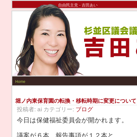
自由民主党 - 吉田あい
Home
堀ノ内東保育園の転換・移転時期に変更について
投稿者: ai カテゴリー:
ブログ
今日は保健福祉委員会が開かれます。
議案が６本、報告事項が１２本と