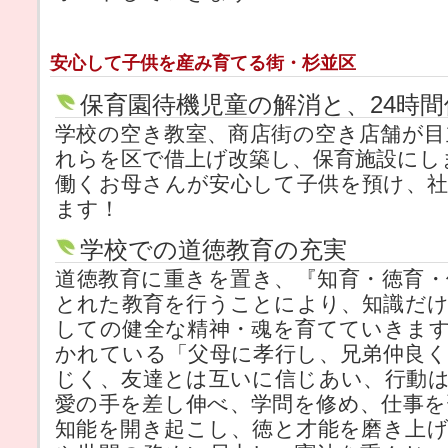
安心して子供を産み育てる街・杉並区
保育園待機児童の解消と、24時
学校の空き教室、商店街の空き店舗が
れらを区で借上げ改築し、保育施設にし
働くお母さんが安心して子供を預け、
ます！
学校での道徳教育の充実
道徳教育に重きを置き、『知育・徳育
とれた教育を行うことにより、知識だ
しての健全な精神・魂を育てていきま
かれている「父母に孝行し、兄弟仲良
じく、友達とは互いに信じあい、行動
愛の手を差し伸べ、学問を修め、仕事
知能を開き起こし、徳と才能を磨き上