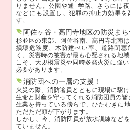
りません。公園や通 学路、さらには
などにも設置し、犯罪の抑止力効果を
す。
阿佐ヶ谷・高円寺地区の防災まち
杉並区の東部、阿佐谷南、高円寺北南
損壊危険度、木防建ぺい率、道路閉塞
く、災害時の被害が最も心配される地
こそ、大規模震災や同時多発火災に強
必要があります。
消防団への一層の支援！
火災の際、消防署員とともに現場に駆
生命と財産を守ってくれる消防団員の皆
生業を持っている傍らで、ひたむきに
ただただ頭が下がります。
しかし、今、消防団員が放水訓練など
ていません。