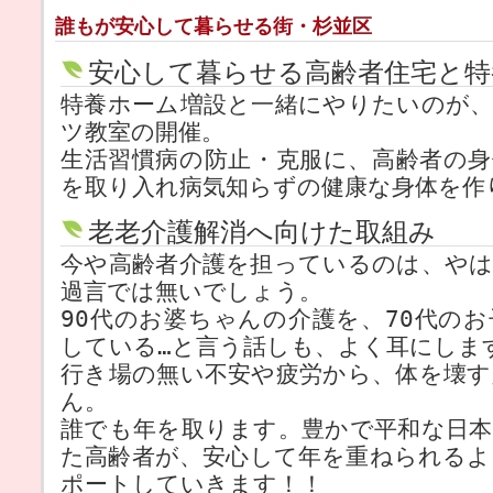
誰もが安心して暮らせる街・杉並区
安心して暮らせる高齢者住宅と特
特養ホーム増設と一緒にやりたいのが
ツ教室の開催。
生活習慣病の防止・克服に、高齢者の
を取り入れ病気知らずの健康な身体を作
老老介護解消へ向けた取組み
今や高齢者介護を担っているのは、や
過言では無いでしょう。
90代のお婆ちゃんの介護を、70代の
している…と言う話しも、よく耳にしま
行き場の無い不安や疲労から、体を壊
ん。
誰でも年を取ります。豊かで平和な日
た高齢者が、安心して年を重ねられる
ポートしていきます！！