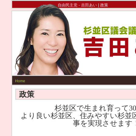
自由民主党 - 吉田あい
| 政策
Home
政策
杉並区で生まれ育って3
より良い杉並区、住みやすい杉並
事を実現させます