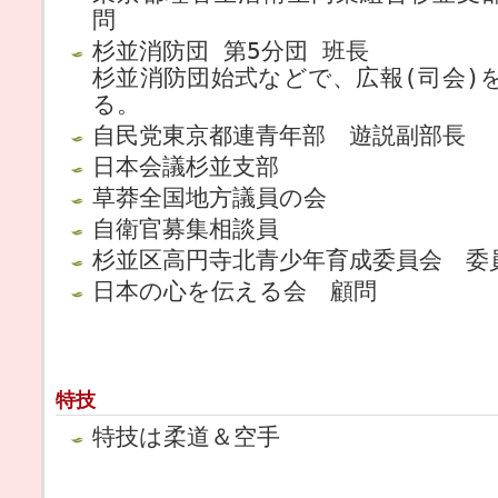
問
杉並消防団 第5分団 班長
杉並消防団始式などで、広報(司会)
る。
自民党東京都連青年部 遊説副部長
日本会議杉並支部
草莽全国地方議員の会
自衛官募集相談員
杉並区高円寺北青少年育成委員会 委
日本の心を伝える会 顧問
特技
特技は柔道＆空手