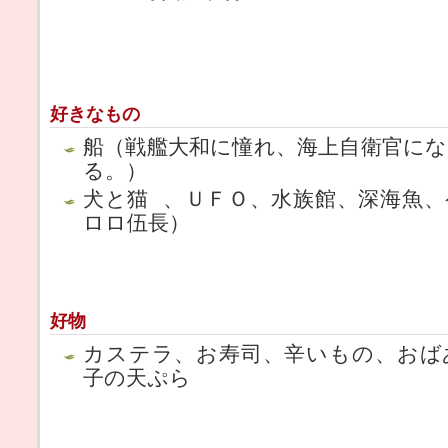
好きなもの
船（戦艦大和に憧れ、海上自衛官に
る。）
犬と猫 、ＵＦＯ、水族館、深海魚
ロロ伍長）
好物
カステラ、お寿司、辛いもの、おば
子の天ぷら