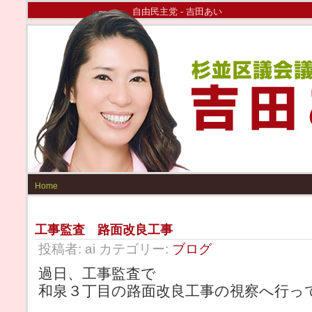
自由民主党 - 吉田あい
Home
工事監査 路面改良工事
投稿者: ai カテゴリー:
ブログ
過日、工事監査で
和泉３丁目の路面改良工事の視察へ行っ