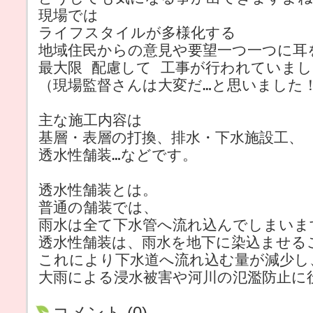
現場では
ライフスタイルが多様化する
地域住民からの意見や要望一つ一つに耳
最大限 配慮して 工事が行われていま
（現場監督さんは大変だ…と思いました
主な施工内容は
基層・表層の打換、排水・下水施設工、
透水性舗装…などです。
透水性舗装とは。
普通の舗装では、
雨水は全て下水管へ流れ込んでしまいま
透水性舗装は、雨水を地下に染込ませる
これにより下水道へ流れ込む量が減少し
大雨による浸水被害や河川の氾濫防止に
コメント (0)