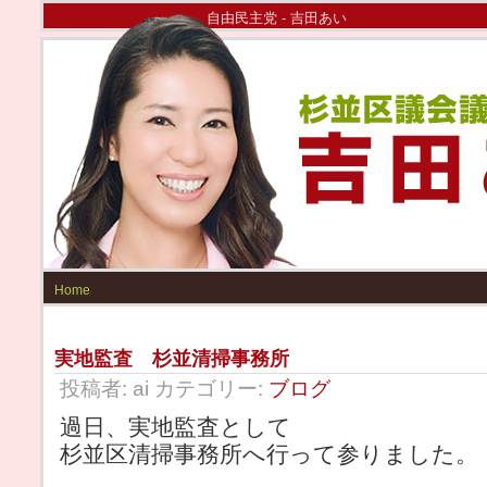
自由民主党 - 吉田あい
Home
実地監査 杉並清掃事務所
投稿者: ai カテゴリー:
ブログ
過日、実地監査として
杉並区清掃事務所へ行って参りました。