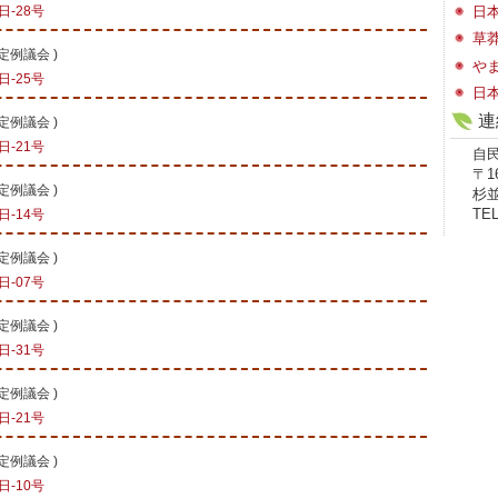
-28号
日
草
会定例議会
)
や
-25号
日
連
会定例議会
)
-21号
自
〒16
会定例議会
)
杉並
-14号
TEL
会定例議会
)
-07号
会定例議会
)
-31号
会定例議会
)
-21号
会定例議会
)
-10号