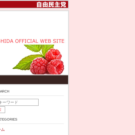
arch
tegories
ーム