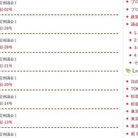
ブロ
会定例議会
)
プロ
-02号
政策
会定例議会
)
議会
-28号
1
会定例議会
)
2
-28号
3
4
会定例議会
)
そ
-21号
Li
会定例議会
)
自
-20号
TO
杉
会定例議会
)
-14号
杉
東
会定例議会
)
東
-13号
東
前
会定例議会
)