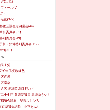
グ(1611)
フィール(8)
(4)
活動(322)
.杉並区議会定例議会(44)
.常任委員会(51)
.特別委員会(49)
.予算・決算特別委員会(117)
の他(61)
nks
由民主党
KYO自民党政経塾
並区役所
並区議会
京八区 衆議院議員 門ひろこ
京二十七区 衆議院議員 黒崎ゆういち
京都議会議員 早坂よしひろ
 東京都議会議員 小宮あんり