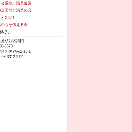
本会議地方議員連盟
莽全国地方議員の会
まと新聞社
本の心を伝える会
絡先
民党杉並区議団
6-8570
区阿佐谷南1-15-1
 03-3312-2111