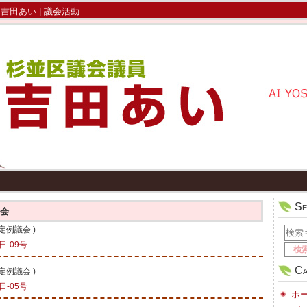
 吉田あい
| 議会活動
Se
議会
会定例議会
)
-09号
Ca
会定例議会
)
-05号
ホ